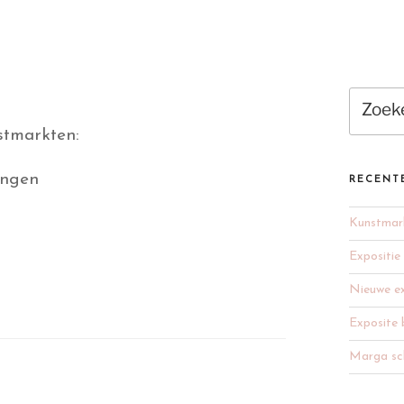
Zoeken
naar:
stmarkten:
ingen
RECENT
Kunstmar
Expositie
Nieuwe ex
Exposite 
Marga sch