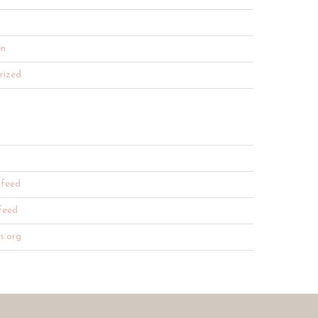
en
rized
 feed
feed
s.org