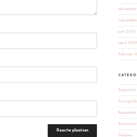
december
septembe
juni 2019
april 2019
februari 
CATEGO
Expositie
Fotografi
Keramiek
Kunstmar
Nieuws