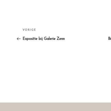
Bericht
Vorig
VORIGE
navigatie
bericht
Expositie bij Galerie Zenn
B