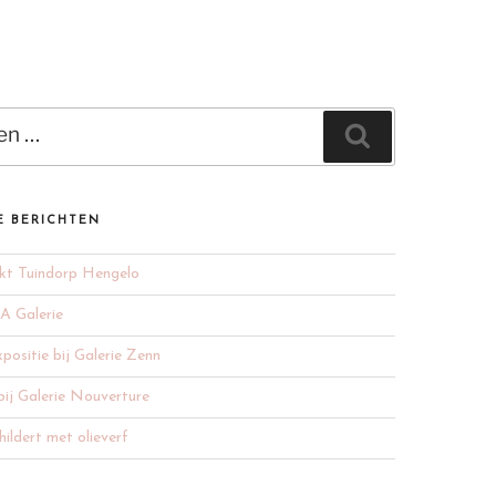
Zoeken
E BERICHTEN
kt Tuindorp Hengelo
 A Galerie
positie bij Galerie Zenn
bij Galerie Nouverture
ildert met olieverf