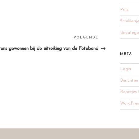
Prijs
Schilderij
Uncatego
Volgend
VOLGENDE
bericht
rons gewonnen bij de uitreiking van de Fotobond
META
Login
Berichten
Reacties 
WordPres