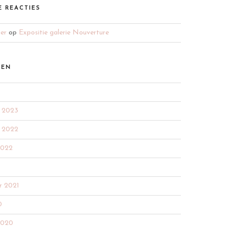
E REACTIES
ger
op
Expositie galerie Nouverture
VEN
 2023
 2022
2022
r 2021
0
2020