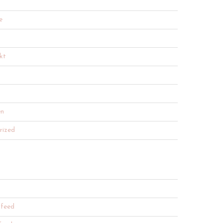
e
kt
en
rized
 feed