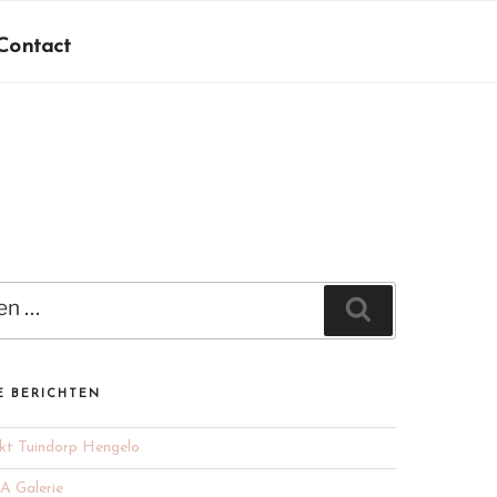
Contact
Zoeken
E BERICHTEN
kt Tuindorp Hengelo
 A Galerie