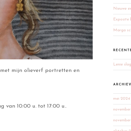
Nieuwe ex
Exposite 
Marga sch
RECENT
Lenie sla
 met mijn olieverf portretten en
ARCHIE
mei 2024
van 10:00 u. tot 17:00 u..
november
november