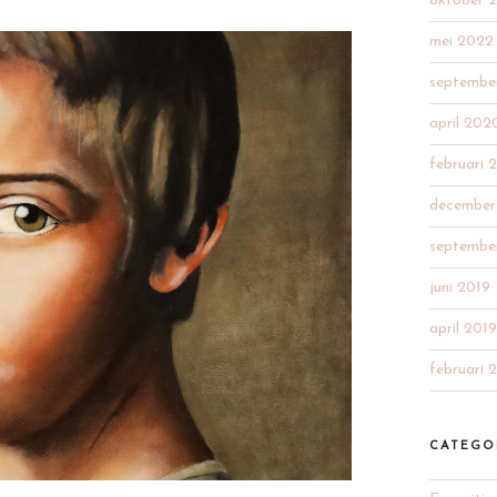
oktober 
mei 2022
septembe
april 202
februari 
december
septembe
juni 2019
april 2019
februari 
CATEGO