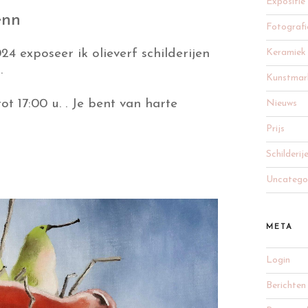
Expositie
enn
Fotografi
Keramiek
4 exposeer ik olieverf schilderijen
.
Kunstmar
t 17:00 u. . Je bent van harte
Nieuws
Prijs
Schilderij
Uncatego
META
Login
Berichten